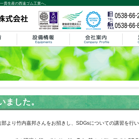
一貫生産の西遠ゴム工業へ。
行いました。
進部より竹内嘉邦さんをお招きし、SDGsについての講習を行