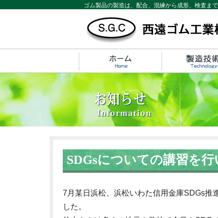
ゴム製品の製造は、配合、混練から成形、検査まで
SDGsについての講習を
7月某日浜松、浜松いわた信用金庫SDGs推
した。