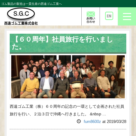
ゴム製品の製造は一貫生産の西遠ゴム工業へ
Togg
navi
【６０周年】社員旅行を行いまし
た。
西遠ゴム工業（株）６０周年の記念の一環として企画された社員
旅行を行い、２泊３日で沖縄へ行きました。 &nbsp …
fum8600z
at
2019/03/28